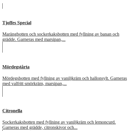
Tjoffes Special
Marängbotten och sockerkaksbotten med fyllning av banan och
grädde. Garneras med marsipan,...
Mördegstårta
Mördegsbotten med fyllning av vaniljkräm och hallonsylt. Garneras
med valfritt smörkräm, marsipan,...
Citronella
Sockerkaksbotten med fyllning av vaniljkräm och lemoncurd.
Garneras med grädde, citronskivor och...