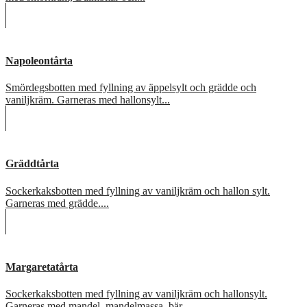
Napoleontårta
Smördegsbotten med fyllning av äppelsylt och grädde och
vaniljkräm. Garneras med hallonsylt...
Gräddtårta
Sockerkaksbotten med fyllning av vaniljkräm och hallon sylt.
Garneras med grädde....
Margaretatårta
Sockerkaksbotten med fyllning av vaniljkräm och hallonsylt.
Garneras med mandel, mandelmassa, bär...