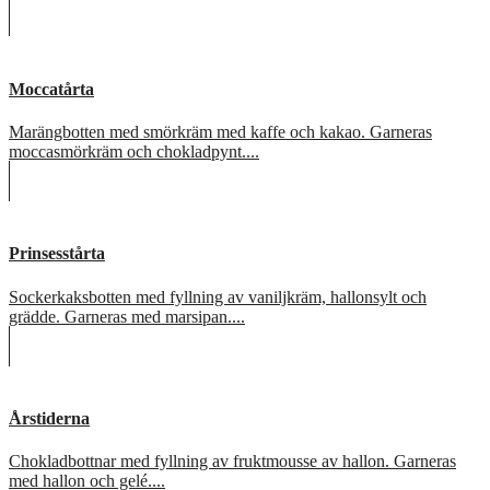
Moccatårta
Marängbotten med smörkräm med kaffe och kakao. Garneras
moccasmörkräm och chokladpynt....
Prinsesstårta
Sockerkaksbotten med fyllning av vaniljkräm, hallonsylt och
grädde. Garneras med marsipan....
Årstiderna
Chokladbottnar med fyllning av fruktmousse av hallon. Garneras
med hallon och gelé....