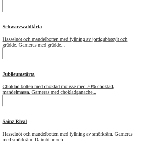
Schwarzwaldtårta
Hasselnöt och mandelbotten med fyllning av jordgubbssylt och
grädde. Garneras med grädde...
Jubileumstårta
Choklad botten med choklad mousse med 70% choklad,
mandelmassa. Garneras med chokladganache...
Sainz Rival
Hasselnöt och mandelbotten med fyllning av smörkräm. Garneras
med smörkräm, Daimbitar och...