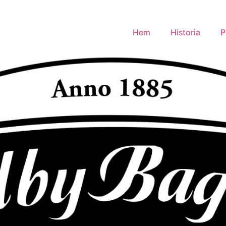
Hem
Historia
P