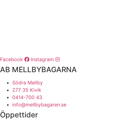
Facebook
Instagram
AB MELLBYBAGARNA
Södra Mellby
277 35 Kivik
0414-700 43
info@mellbybagaren.se
Öppettider
Vardagar:
06.30-17.00
Lördagar:
06.30-12.00