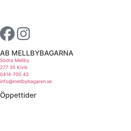
AB MELLBYBAGARNA
Södra Mellby
277 35 Kivik
0414-700 43
info@mellbybagaren.se
Öppettider
Vardagar:
06.30-17.00
Lördagar:
06.30-12.00
Söndagar och röda dagar:
Vilodag